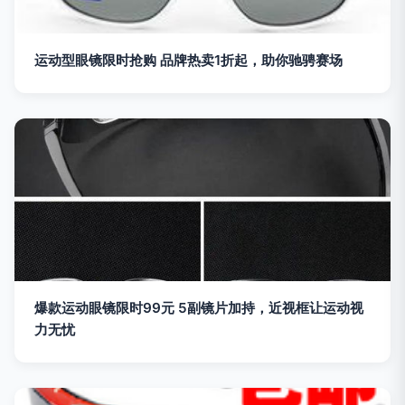
运动型眼镜限时抢购 品牌热卖1折起，助你驰骋赛场
爆款运动眼镜限时99元 5副镜片加持，近视框让运动视
力无忧