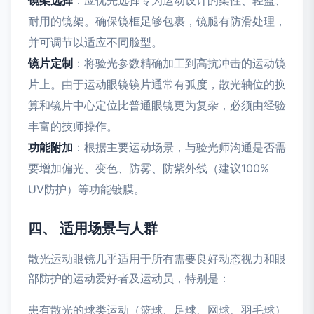
镜架选择
：应优先选择专为运动设计的柔性、轻盈、
耐用的镜架。确保镜框足够包裹，镜腿有防滑处理，
并可调节以适应不同脸型。
镜片定制
：将验光参数精确加工到高抗冲击的运动镜
片上。由于运动眼镜镜片通常有弧度，散光轴位的换
算和镜片中心定位比普通眼镜更为复杂，必须由经验
丰富的技师操作。
功能附加
：根据主要运动场景，与验光师沟通是否需
要增加偏光、变色、防雾、防紫外线（建议100%
UV防护）等功能镀膜。
四、 适用场景与人群
散光运动眼镜几乎适用于所有需要良好动态视力和眼
部防护的运动爱好者及运动员，特别是：
患有散光的球类运动（篮球、足球、网球、羽毛球）