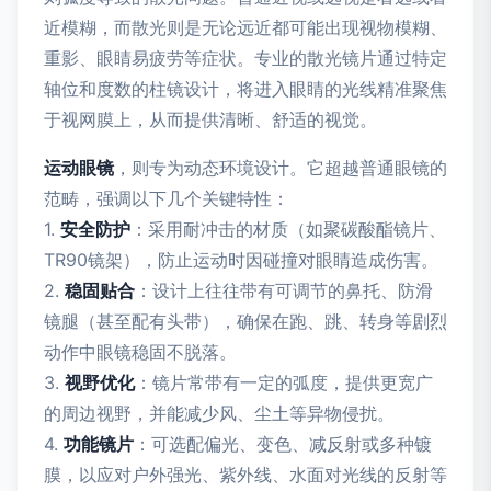
近模糊，而散光则是无论远近都可能出现视物模糊、
重影、眼睛易疲劳等症状。专业的散光镜片通过特定
轴位和度数的柱镜设计，将进入眼睛的光线精准聚焦
于视网膜上，从而提供清晰、舒适的视觉。
运动眼镜
，则专为动态环境设计。它超越普通眼镜的
范畴，强调以下几个关键特性：
1.
安全防护
：采用耐冲击的材质（如聚碳酸酯镜片、
TR90镜架），防止运动时因碰撞对眼睛造成伤害。
2.
稳固贴合
：设计上往往带有可调节的鼻托、防滑
镜腿（甚至配有头带），确保在跑、跳、转身等剧烈
动作中眼镜稳固不脱落。
3.
视野优化
：镜片常带有一定的弧度，提供更宽广
的周边视野，并能减少风、尘土等异物侵扰。
4.
功能镜片
：可选配偏光、变色、减反射或多种镀
膜，以应对户外强光、紫外线、水面对光线的反射等